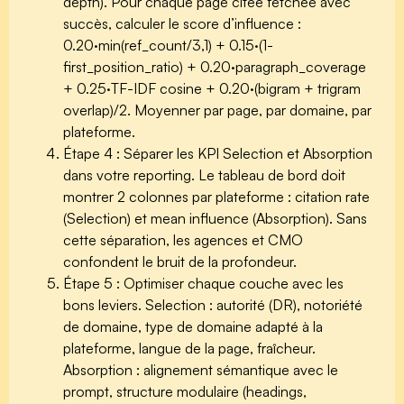
depth).
Pour chaque page citée fetchée avec
succès, calculer le score d’influence :
0.20·min(ref_count/3,1) + 0.15·(1-
first_position_ratio) + 0.20·paragraph_coverage
+ 0.25·TF-IDF cosine + 0.20·(bigram + trigram
overlap)/2. Moyenner par page, par domaine, par
plateforme.
Étape 4 : Séparer les KPI Selection et Absorption
dans votre reporting.
Le tableau de bord doit
montrer 2 colonnes par plateforme : citation rate
(Selection) et mean influence (Absorption). Sans
cette séparation, les agences et CMO
confondent le bruit de la profondeur.
Étape 5 : Optimiser chaque couche avec les
bons leviers.
Selection : autorité (DR), notoriété
de domaine, type de domaine adapté à la
plateforme, langue de la page, fraîcheur.
Absorption : alignement sémantique avec le
prompt, structure modulaire (headings,