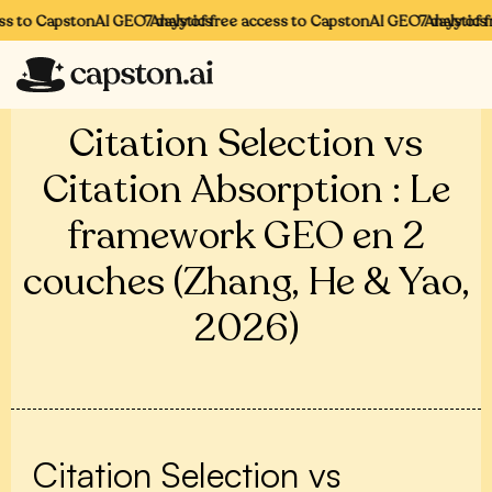
 to CapstonAI GEO Analytics
7 days of free access to CapstonAI GEO Analytics
7 days of fre
Citation Selection vs
Citation Absorption : Le
framework GEO en 2
couches (Zhang, He & Yao,
2026)
Citation Selection vs