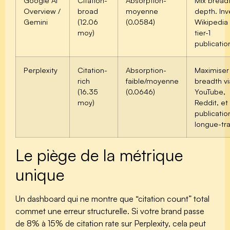
Google AI
Citation-
Absorption-
Mix bread
Overview /
broad
moyenne
depth. Inv
Gemini
(12.06
(0.0584)
Wikipedia
moy)
tier-1
publicatio
Perplexity
Citation-
Absorption-
Maximiser
rich
faible/moyenne
breadth vi
(16.35
(0.0646)
YouTube,
moy)
Reddit, et
publicatio
longue-tra
Le piège de la métrique
unique
Un dashboard qui ne montre que “citation count” total
commet une erreur structurelle. Si votre brand passe
de 8% à 15% de citation rate sur Perplexity, cela peut