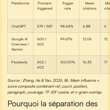
Plateforme
Prompts
Trigger
Mean
Me
triggered
rate
citations
cit
ChatGPT
579 / 587
98.64%
6.88
6
Google AI
600 /
99.67%
12.06
12
Overview /
602
Gemini
Perplexity
602 /
100.00%
16.35
17
602
Source : Zhang, He & Yao, 2026, §6. Mean influence =
score composite combinant ref_count, position,
paragraph_coverage, TF-IDF cosine, et n-gram overlap.
Pourquoi la séparation des