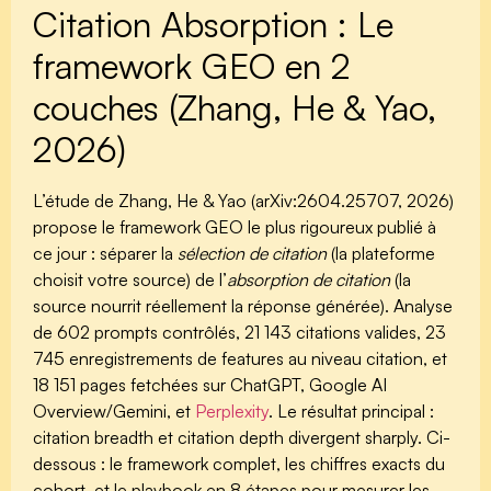
Citation Absorption : Le
framework GEO en 2
couches (Zhang, He & Yao,
2026)
L’étude de Zhang, He & Yao (arXiv:2604.25707, 2026)
propose le framework GEO le plus rigoureux publié à
ce jour : séparer la
sélection de citation
(la plateforme
choisit votre source) de l’
absorption de citation
(la
source nourrit réellement la réponse générée). Analyse
de 602 prompts contrôlés, 21 143 citations valides, 23
745 enregistrements de features au niveau citation, et
18 151 pages fetchées sur ChatGPT, Google AI
Overview/Gemini, et
Perplexity
. Le résultat principal :
citation breadth et citation depth divergent sharply. Ci-
dessous : le framework complet, les chiffres exacts du
cohort, et le playbook en 8 étapes pour mesurer les