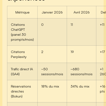
Métrique
Janvier 2026
Avril 2026
Del
Citations
0
11
+11
ChatGPT
(panel 30
prompts/mois)
Citations
2
19
+17
Perplexity
Trafic direct IA
~50
~680
+1
(GA4)
sessions/mois
sessions/mois
26
Réservations
18% du mix
34% du mix
+16
directes
pts
(Bokun)