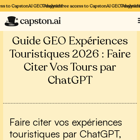
ss to CapstonAI GEO Analytics
7 days of free access to CapstonAI GEO Analytics
7 days of f
Guide GEO Expériences
Touristiques 2026 : Faire
Citer Vos Tours par
ChatGPT
Faire citer vos expériences
touristiques par ChatGPT,