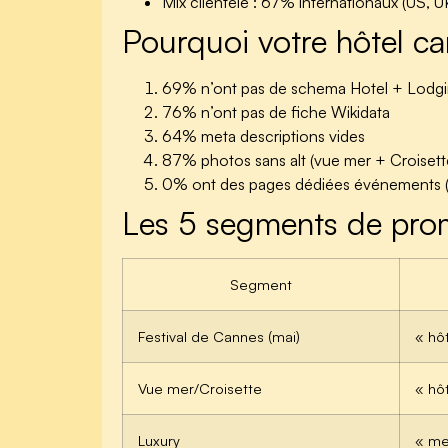
Mix clientèle : 67% internationaux (US, 
Pourquoi votre hôtel can
69%
n’ont pas de schema Hotel + Lodg
76%
n’ont pas de fiche Wikidata
64%
meta descriptions vides
87%
photos sans alt (vue mer + Croisette
0%
ont des pages dédiées événements (F
Les 5 segments de pro
Segment
Festival de Cannes (mai)
« hô
Vue mer/Croisette
« hô
Luxury
« me