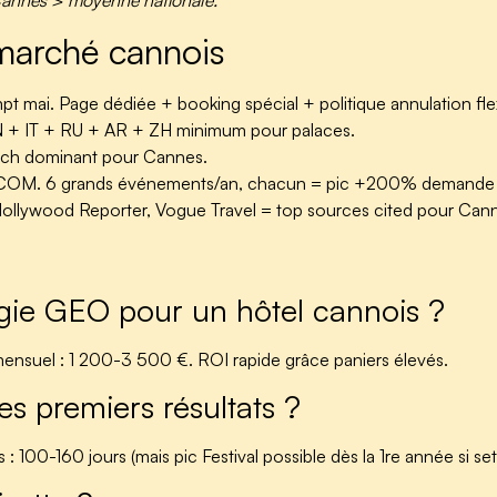
Cannes > moyenne nationale.
 marché cannois
pt mai. Page dédiée + booking spécial + politique annulation flex
N + IT + RU + AR + ZH minimum pour palaces.
rch dominant pour Cannes.
PCOM.
6 grands événements/an, chacun = pic +200% demande s
Hollywood Reporter, Vogue Travel = top sources cited pour Can
gie GEO pour un hôtel cannois ?
i mensuel : 1 200-3 500 €. ROI rapide grâce paniers élevés.
s premiers résultats ?
s : 100-160 jours (mais pic Festival possible dès la 1re année si se