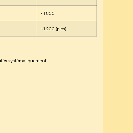
~1 800
~1 200 (pics)
cités systématiquement.