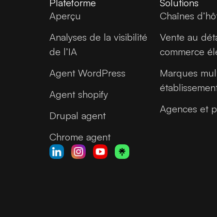
Plateforme
Solutions
Aperçu
Chaînes d’hô
Analyses de la visibilité
Vente au déta
de l’IA
commerce él
Agent WordPress
Marques mult
établissemen
Agent shopify
Agences et p
Drupal agent
Chrome agent