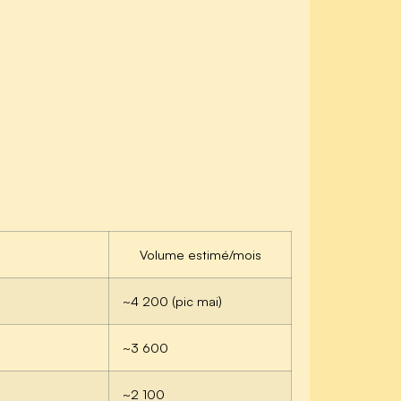
Volume estimé/mois
~4 200 (pic mai)
~3 600
~2 100