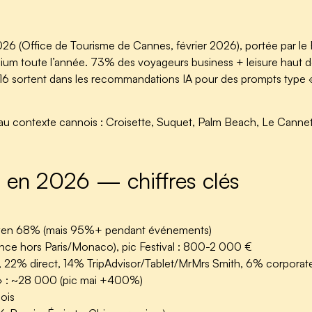
026 (Office de Tourisme de Cannes, février 2026), portée par le F
mium toute l’année. 73% des voyageurs business + leisure haut de
 16 sortent dans les recommandations IA pour des prompts type 
au contexte cannois : Croisette, Suquet, Palm Beach, Le Cannet
s en 2026 — chiffres clés
oyen 68% (mais 95%+ pendant événements)
ance hors Paris/Monaco), pic Festival : 800-2 000 €
22% direct, 14% TripAdvisor/Tablet/MrMrs Smith, 6% corporate 
» :
~28 000
(pic mai +400%)
ois