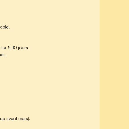
ible.
ur 5-10 jours.
nes.
tup avant mars).