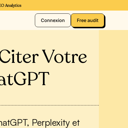
Analytics
Connexion
Free audit
Citer Votre
hatGPT
hatGPT, Perplexity et