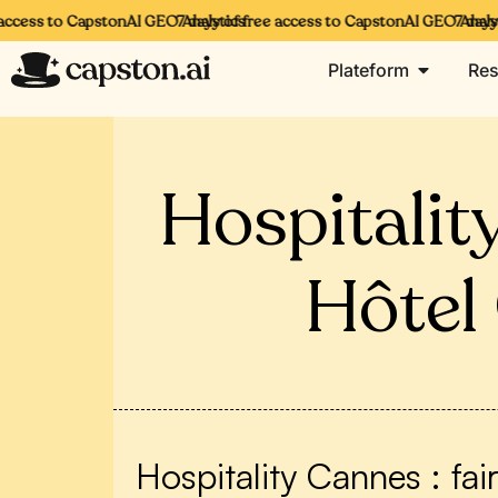
cess to CapstonAI GEO Analytics
7 days of free access to CapstonAI GEO Analytic
7 days of
Plateform
Res
Hospitalit
Hôtel
Hospitality Cannes : fai