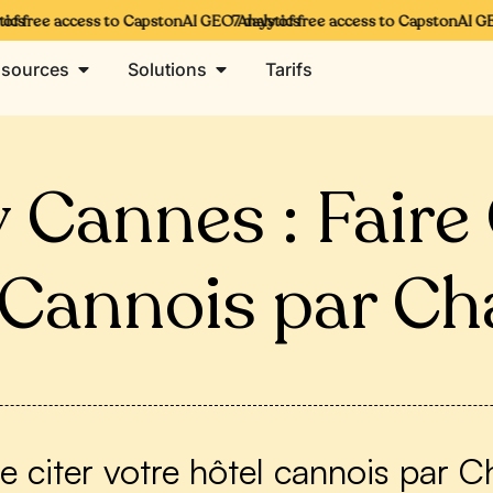
s
 free access to CapstonAI GEO Analytics
7 days of free access to CapstonAI GEO 
sources
Solutions
Tarifs
y Cannes : Faire 
 Cannois par C
re citer votre hôtel cannois par C