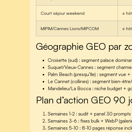
Court séjour weekend
« hô
MIPIM/Cannes Lions/MIPCOM
« hô
Géographie GEO par zo
Croisette (sud)
: segment palace dominant
Suquet/Vieux-Cannes
: segment charme/l
Palm Beach (presqu’île)
: segment vue + d
Le Cannet (collines)
: segment bien-être/
Mandelieu/La Bocca
: niche budget + go
Plan d’action GEO 90 j
Semaines 1-2 : audit + panel 30 prompts
Semaines 3-6 : fixes bulk + WebP (galeri
Semaines 5-10 : 8-10 pages réponse incl