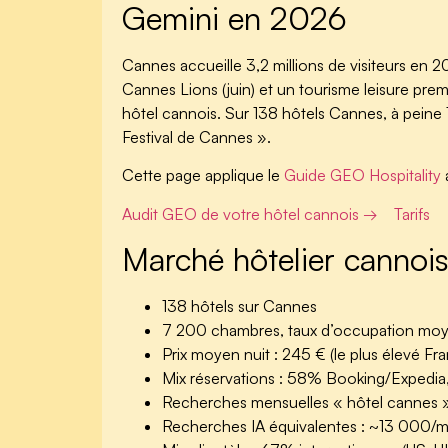
Gemini en 2026
Cannes accueille 3,2 millions de visiteurs en 2
Cannes Lions (juin) et un tourisme leisure pre
hôtel cannois. Sur 138 hôtels Cannes, à peine
Festival de Cannes ».
Cette page applique le
Guide GEO Hospitality
Audit GEO de votre hôtel cannois →
Tarifs
Marché hôtelier cannoi
138 hôtels
sur Cannes
7 200 chambres
, taux d’occupation m
Prix moyen nuit :
245 €
(le plus élevé Fr
Mix réservations :
58% Booking/Expedia, 
Recherches mensuelles « hôtel cannes 
Recherches IA équivalentes :
~13 000/m