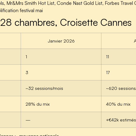
els, Mr&Mrs Smith Hot List, Conde Nast Gold List, Forbes Travel 
fication festival mai
 28 chambres, Croisette Cannes
Janvier 2026
A
1
11
3
17
~32 sessions/mois
~620 sessions
28% du mix
40% du mix
—
+€42k estimés