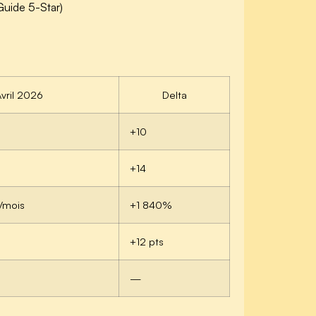
Guide 5-Star)
vril 2026
Delta
+10
+14
/mois
+1 840%
+12 pts
—