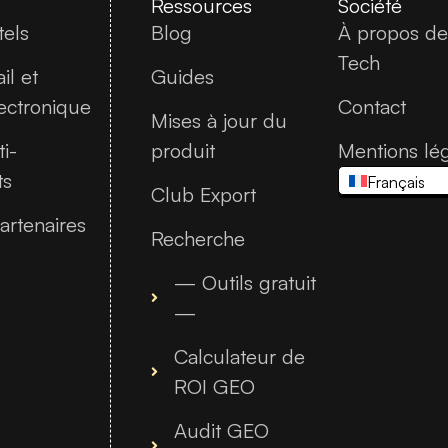
Ressources
Société
tels
Blog
À propos d
Tech
il et
Guides
ectronique
Contact
Mises à jour du
i-
produit
Mentions lé
ts
Français
Club Export
artenaires
Recherche
— Outils gratuit
—
Calculateur de
ROI GEO
Audit GEO