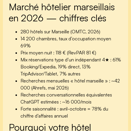
Marché hôtelier marseillais
en 2026 — chiffres clés
280 hôtels
sur Marseille (OMTC, 2026)
14 200 chambres
, taux d’occupation moyen
69%
Prix moyen nuit :
118 €
(RevPAR 81 €)
Mix réservations type d’un indépendant 4★ :
61%
Booking/Expedia, 19% direct, 13%
TripAdvisor/Tablet, 7% autres
Recherches mensuelles « hôtel marseille » :
~42
000
(Ahrefs, mai 2026)
Recherches conversationnelles équivalentes
ChatGPT estimées :
~16 000/mois
Forte saisonnalité : avril-octobre = 78% du
chiffre d’affaires annuel
Pourquoi votre hôtel