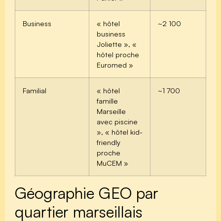
Business
« hôtel
~2 100
business
Joliette », «
hôtel proche
Euromed »
Familial
« hôtel
~1 700
famille
Marseille
avec piscine
», « hôtel kid-
friendly
proche
MuCEM »
Géographie GEO par
quartier marseillais