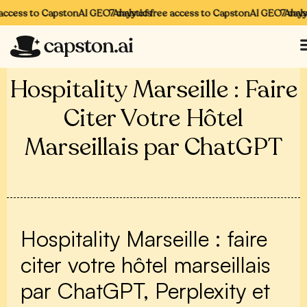
access to CapstonAI GEO Analytics
7 days of free access to CapstonAI GEO Analyti
7 days 
Hospitality Marseille : Faire
Citer Votre Hôtel
Marseillais par ChatGPT
Hospitality Marseille : faire
citer votre hôtel marseillais
par ChatGPT, Perplexity et