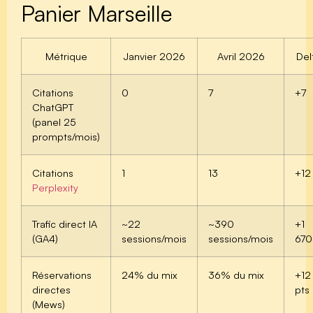
Panier Marseille
Métrique
Janvier 2026
Avril 2026
Del
Citations
0
7
+7
ChatGPT
(panel 25
prompts/mois)
Citations
1
13
+12
Perplexity
Trafic direct IA
~22
~390
+1
(GA4)
sessions/mois
sessions/mois
67
Réservations
24% du mix
36% du mix
+12
directes
pts
(Mews)