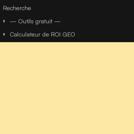
Recherche
— Outils gratuit —
Calculateur de ROI GEO
Audit GEO Metrics
Diagnostic fondé sur les questions-réponses
Tableau de bord multi-moteurs
Guide stratégique pour les marques de niche
Société
À propos de Bourbon Tech
Contact
Mentions légales