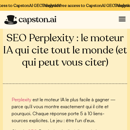
cess to CapstonAI GEO Analytics
7 days of free access to CapstonAI GEO Analytics
7 days of
SEO Perplexity : le moteur
IA qui cite tout le monde (et
qui peut vous citer)
Perplexity
est le moteur IA le plus facile à gagner —
parce qu'il vous montre exactement qui il cite et
pourquoi. Chaque réponse porte 5 à 10 liens-
sources explicites. Le jeu : être l'un d'eux.