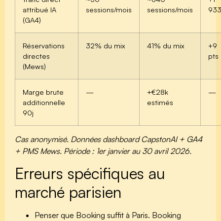
attribué IA
sessions/mois
sessions/mois
93
(GA4)
Réservations
32% du mix
41% du mix
+9
directes
pts
(Mews)
Marge brute
—
+€28k
—
additionnelle
estimés
90j
Cas anonymisé. Données dashboard CapstonAI + GA4
+ PMS Mews. Période : 1er janvier au 30 avril 2026.
Erreurs spécifiques au
marché parisien
Penser que Booking suffit à Paris.
Booking