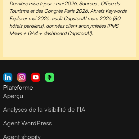
Dernière mise à jour : mai 2026. Sources : Office du
Tourisme et des Congrès Paris 2026, Ahrefs Keywords
Explorer mai 2026, audit CapstonAI mars 2026 (80
hôtels parisiens), données client anonymisées (PMS
Mews + GA4 + dashboard CapstonAI).
Plateforme
Aperçu
Analyses de la visibilité de l’IA
Agent WordPress
Agent shopify