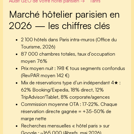
Audit GEO de votre hôtel parisien →
Tarifs
Marché hôtelier parisien en
2026 — les chiffres clés
2 100 hôtels
dans Paris intra-muros (Office du
Tourisme, 2026)
87 000 chambres
totales, taux d’occupation
moyen 76%
Prix moyen nuit :
198 €
tous segments confondus
(RevPAR moyen 142 €)
Mix de réservations type d’un indépendant 4★ :
62% Booking/Expedia, 18% direct, 12%
TripAdvisor/Tablet, 8% corporate/agences
Commission moyenne OTA : 17-22%. Chaque
réservation directe gagnée = +35-50% de
marge nette
Recherches mensuelles « hôtel paris » sur
Google :
~165 000
(Ahrefs, mai 2026)