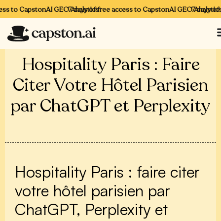
ss to CapstonAI GEO Analytics
7 days of free access to CapstonAI GEO Analytics
7 days of f
Hospitality Paris : Faire
Citer Votre Hôtel Parisien
par ChatGPT et Perplexity
Hospitality Paris : faire citer
votre hôtel parisien par
ChatGPT, Perplexity et