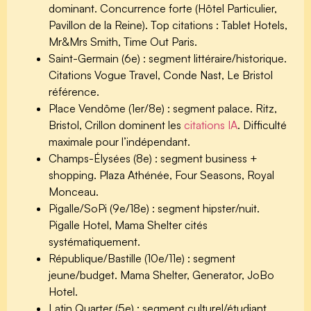
dominant. Concurrence forte (Hôtel Particulier,
Pavillon de la Reine). Top citations : Tablet Hotels,
Mr&Mrs Smith, Time Out Paris.
Saint-Germain (6e)
: segment littéraire/historique.
Citations Vogue Travel, Conde Nast, Le Bristol
référence.
Place Vendôme (1er/8e)
: segment palace. Ritz,
Bristol, Crillon dominent les
citations IA
. Difficulté
maximale pour l’indépendant.
Champs-Élysées (8e)
: segment business +
shopping. Plaza Athénée, Four Seasons, Royal
Monceau.
Pigalle/SoPi (9e/18e)
: segment hipster/nuit.
Pigalle Hotel, Mama Shelter cités
systématiquement.
République/Bastille (10e/11e)
: segment
jeune/budget. Mama Shelter, Generator, JoBo
Hotel.
Latin Quarter (5e)
: segment culturel/étudiant.