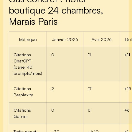
boutique 24 chambres,
Marais Paris
Métrique
Janvier 2026
Avril 2026
Del
Citations
0
11
+11
ChatGPT
(panel 40
prompts/mois)
Citations
2
17
+15
Perplexity
Citations
0
6
+6
Gemini
Trafic direct
~30
~640
+1