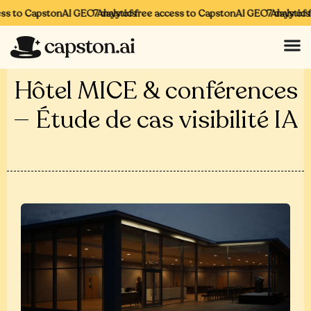
 to CapstonAI GEO Analytics
7 days of free access to CapstonAI GEO Analytics
7 days of fre
Hôtel MICE & conférences
— Étude de cas visibilité IA