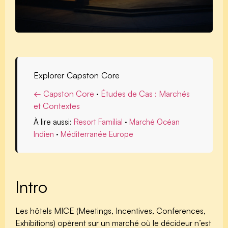
Explorer Capston Core
← Capston Core
·
Études de Cas : Marchés
et Contextes
À lire aussi:
Resort Familial
·
Marché Océan
Indien
·
Méditerranée Europe
Intro
Les hôtels MICE (Meetings, Incentives, Conferences,
Exhibitions) opèrent sur un marché où le décideur n’est