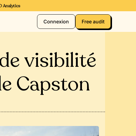
alytics
Connexion
Free audit
e visibilité
ale Capston