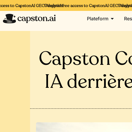
ss to CapstonAI GEO Analytics
7 days of free access to CapstonAI GEO Analytics
7 days of f
Plateform
Res
Capston Cor
IA derrièr