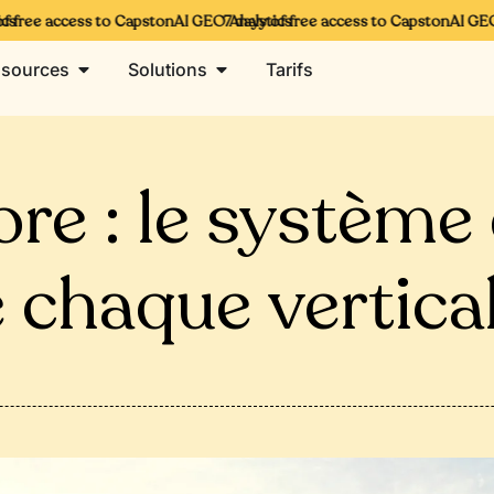
ree access to CapstonAI GEO Analytics
7 days of free access to CapstonAI GEO An
sources
Solutions
Tarifs
e : le système d
e chaque vertic