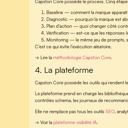
Capston Core possède le process. Cinq étapes
Baseline
— comment la marque apparaît 
Diagnostic
— pourquoi la marque est abse
Plan d’action
— quoi changer côté contenu
Vérification
— est-ce que les réponses IA 
Monitoring
— le même jeu de prompts, sui
C’est ce qui évite l’exécution aléatoire.
→ Lire la
méthodologie Capston Core
.
4. La plateforme
Capston Core possède les outils qui rendent le 
La plateforme prend en charge les bibliothèques 
contrôles schema, les journaux de recommandati
Elle ne remplace pas tous les outils
SEO
, analy
→ Voir la
plateforme visibilité IA
.