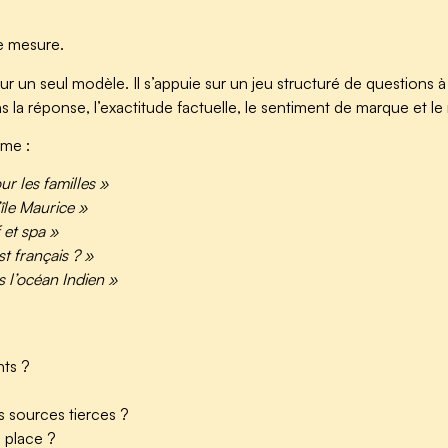
se mesure.
r un seul modèle. Il s’appuie sur un jeu structuré de questions à 
ns la réponse, l’exactitude factuelle, le sentiment de marque et l
mme :
ur les familles »
’île Maurice »
 et spa »
t français ? »
s l’océan Indien »
ts ?
s sources tierces ?
 place ?