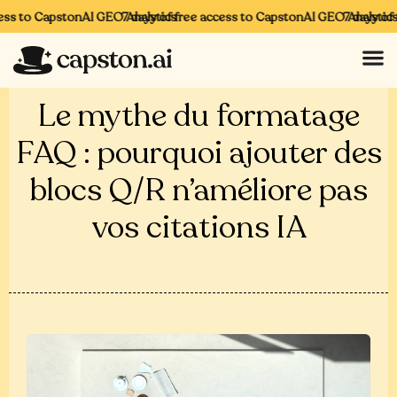
ss to CapstonAI GEO Analytics
7 days of free access to CapstonAI GEO Analytics
7 days of f
Le mythe du formatage
FAQ : pourquoi ajouter des
blocs Q/R n’améliore pas
vos citations IA