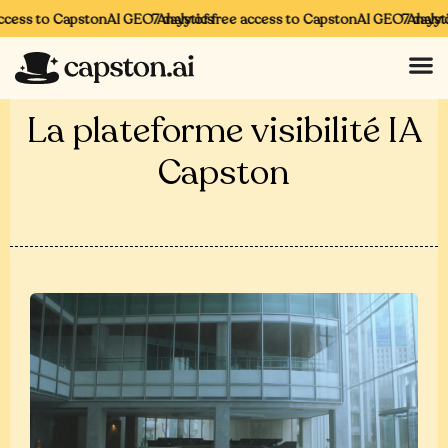
ccess to CapstonAI GEO Analytics
7 days of free access to CapstonAI GEO Analytic
7 days o
La plateforme visibilité IA
Capston