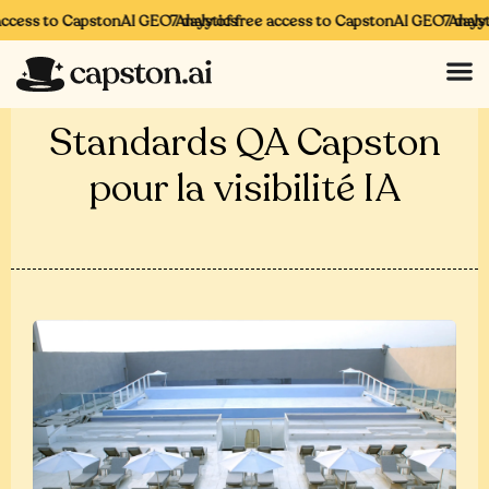
ccess to CapstonAI GEO Analytics
7 days of free access to CapstonAI GEO Analyti
7 days o
Standards QA Capston
pour la visibilité IA