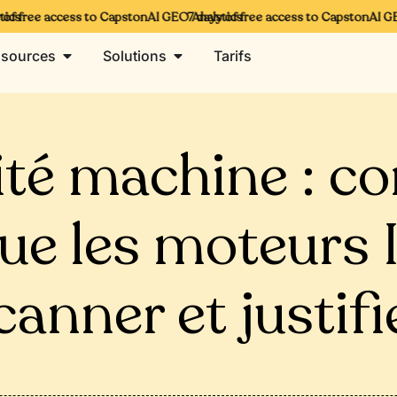
s
 free access to CapstonAI GEO Analytics
7 days of free access to CapstonAI GEO 
sources
Solutions
Tarifs
ité machine : co
ue les moteurs 
canner et justifi