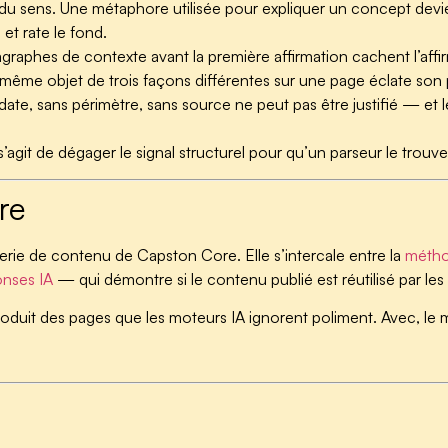
du sens.
Une métaphore utilisée pour expliquer un concept devient
et rate le fond.
raphes de contexte avant la première affirmation cachent l’affi
me objet de trois façons différentes sur une page éclate son p
date, sans périmètre, sans source ne peut pas être justifié — et le
Il s’agit de dégager le signal structurel pour qu’un parseur le trouve
re
erie de contenu de Capston Core. Elle s’intercale entre la
métho
nses IA
— qui démontre si le contenu publié est réutilisé par les
uit des pages que les moteurs IA ignorent poliment. Avec, le mê