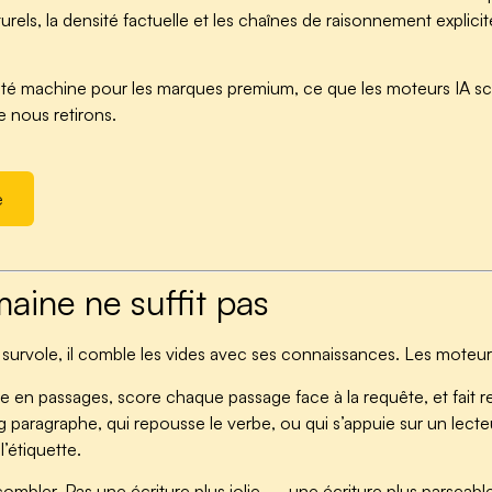
turels, la densité factuelle et les chaînes de raisonnement explic
lité machine pour les marques premium, ce que les moteurs IA sc
e nous retirons.
e
maine ne suffit pas
 il survole, il comble les vides avec ses connaissances. Les moteur
 passages, score chaque passage face à la requête, et fait remo
 paragraphe, qui repousse le verbe, ou qui s’appuie sur un lect
l’étiquette.
 combler. Pas une écriture plus jolie — une écriture plus parsea