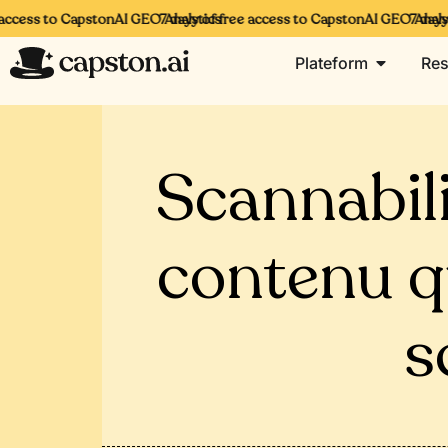
cess to CapstonAI GEO Analytics
7 days of free access to CapstonAI GEO Analytic
7 days of
Plateform
Res
Scannabil
contenu q
s