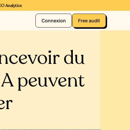
Analytics
Connexion
Free audit
ncevoir du
IA peuvent
er