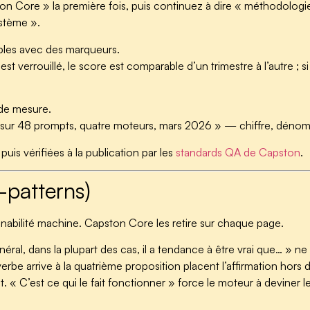
n Core » la première fois, puis continuez à dire « méthodolog
ystème ».
bles avec des marqueurs.
t verrouillé, le score est comparable d’un trimestre à l’autre ; s
 de mesure.
ur 48 prompts, quatre moteurs, mars 2026 » — chiffre, dénomin
puis vérifiées à la publication par les
standards QA de Capston
.
i-patterns)
nabilité machine. Capston Core les retire sur chaque page.
éral, dans la plupart des cas, il a tendance à être vrai que… » ne
erbe arrive à la quatrième proposition placent l’affirmation hors 
t.
« C’est ce qui le fait fonctionner » force le moteur à deviner l