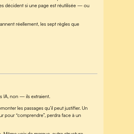
ites décident si une page est réutilisée — ou
annent réellement, les sept règles que
s IA, non — ils extraient.
nter les passages qu’il peut justifier. Un
eur pour “comprendre”, perdra face à un
ble. Même voix de marque, autre structure