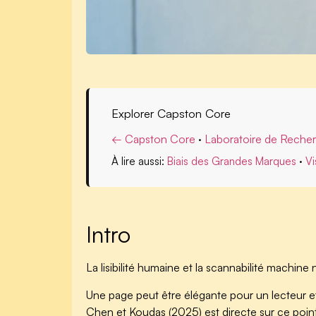
Explorer Capston Core
← Capston Core
·
Laboratoire de Reche
À lire aussi:
Biais des Grandes Marques
·
Vi
Intro
La lisibilité humaine et la scannabilité machin
Une page peut être élégante pour un lecteur et
Chen et Koudas (2025) est directe sur ce point 