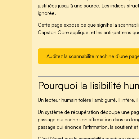
justifiées jusqu’à une source. Les indices struc
ignorée.
Cette page expose ce que signifie la scannabi
Capston Core applique, et les anti-patterns qu
Auditez la scannabilité machine d’une pag
Pourquoi la lisibilité hu
Un lecteur humain tolère l’ambiguïté. Il infère,
Un système de récupération découpe une page en
passage qui cache son affirmation dans un long
passage qui énonce l’affirmation, la soutient et 
C’est l’écart que la scannabilité machine vient