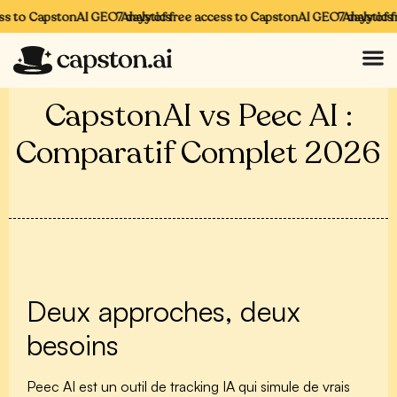
s to CapstonAI GEO Analytics
7 days of free access to CapstonAI GEO Analytics
7 days of fr
CapstonAI vs Peec AI :
Comparatif Complet 2026
Deux approches, deux
besoins
Peec AI
est un outil de tracking IA qui simule de vrais