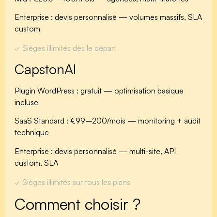
Enterprise : devis personnalisé
— volumes massifs, SLA
custom
✓ Sièges illimités dès le départ
CapstonAI
Plugin WordPress : gratuit
— optimisation basique
incluse
SaaS Standard : €99–200/mois
— monitoring + audit
technique
Enterprise : devis personnalisé
— multi-site, API
custom, SLA
✓ Sièges illimités sur tous les plans
Comment choisir ?