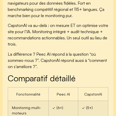
navigateurs pour des données fidèles. Fort en
benchmarking compétitif régional et 115+ langues. Ça
marche bien pour le monitoring pur.
CapstonAI
va au-delà : on mesure ET on optimise votre
site pour l’IA. Monitoring intégré + audit technique +
recommandations actionnables. Un seul outil au lieu de
trois.
La différence ? Peec AI répond à la question “où
sommes-nous ?”. CapstonAI répond aussi à “comment
on s’améliore ?”.
Comparatif détaillé
Fonctionnalité
Peec AI
CapstonAI
Monitoring multi-
✓ (6+)
✓ (5+)
moteurs