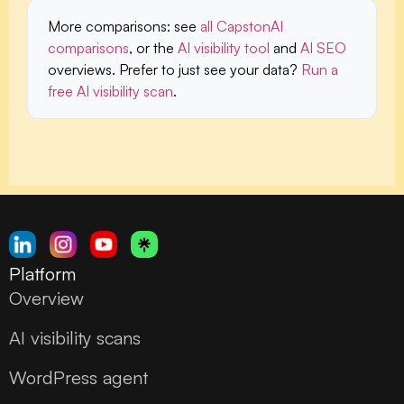
More comparisons:
see
all CapstonAI
comparisons
, or the
AI visibility tool
and
AI SEO
overviews. Prefer to just see your data?
Run a
free AI visibility scan
.
Platform
Overview
AI visibility scans
WordPress agent