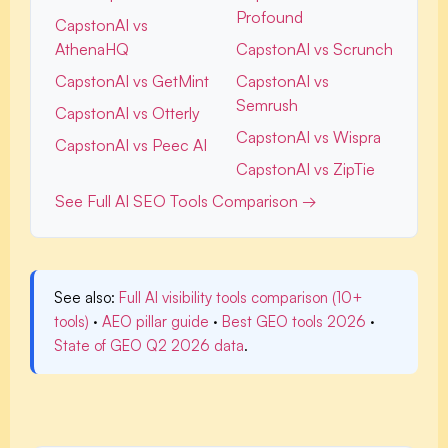
Profound
CapstonAI vs
AthenaHQ
CapstonAI vs Scrunch
CapstonAI vs GetMint
CapstonAI vs
Semrush
CapstonAI vs Otterly
CapstonAI vs Wispra
CapstonAI vs Peec AI
CapstonAI vs ZipTie
See Full AI SEO Tools Comparison →
See also:
Full AI visibility tools comparison (10+
tools)
·
AEO pillar guide
·
Best GEO tools 2026
·
State of GEO Q2 2026 data
.