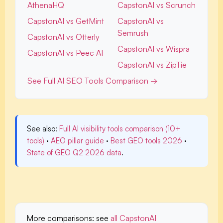
AthenaHQ
CapstonAI vs Scrunch
CapstonAI vs GetMint
CapstonAI vs
Semrush
CapstonAI vs Otterly
CapstonAI vs Wispra
CapstonAI vs Peec AI
CapstonAI vs ZipTie
See Full AI SEO Tools Comparison →
See also:
Full AI visibility tools comparison (10+
tools)
·
AEO pillar guide
·
Best GEO tools 2026
·
State of GEO Q2 2026 data
.
More comparisons:
see
all CapstonAI