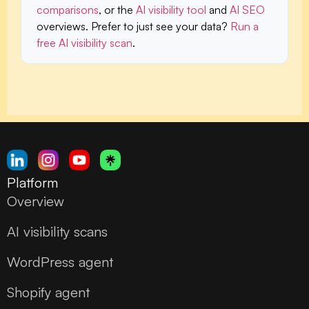
comparisons
, or the
AI visibility tool
and
AI SEO
overviews. Prefer to just see your data?
Run a
free AI visibility scan
.
Platform
Overview
AI visibility scans
WordPress agent
Shopify agent