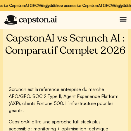
s to CapstonAI GEO Analytics
7 days of free access to CapstonAI GEO Analytics
7 days of fr
CapstonAI vs Scrunch AI :
Comparatif Complet 2026
Scrunch
est la référence enterprise du marché
AEO/GEO. SOC 2 Type II, Agent Experience Platform
(AXP), clients Fortune 500. L’infrastructure pour les
géants.
CapstonAI
offre une approche full-stack plus
accessible : monitoring + optimisation technique