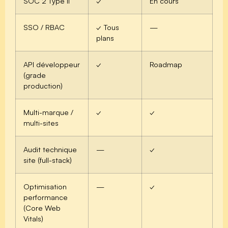
SOC 2 Type II
✓
En cours
SSO / RBAC
✓ Tous
—
plans
API développeur
✓
Roadmap
(grade
production)
Multi-marque /
✓
✓
multi-sites
Audit technique
—
✓
site (full-stack)
Optimisation
—
✓
performance
(Core Web
Vitals)