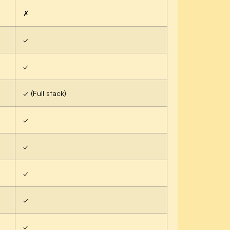
✗
✓
✓
✓
(Full stack)
✓
✓
✓
✓
✓