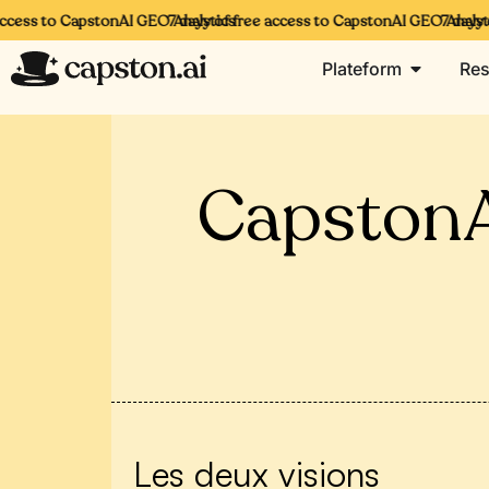
cess to CapstonAI GEO Analytics
7 days of free access to CapstonAI GEO Analytics
7 days of
Plateform
Res
CapstonA
Les deux visions