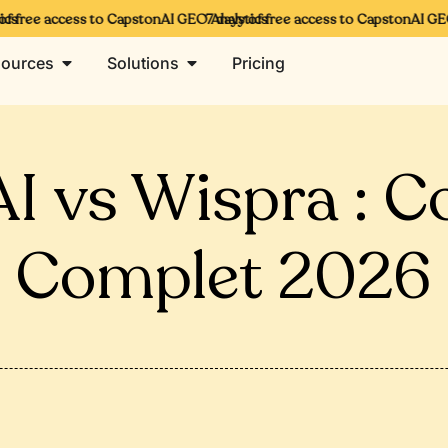
 free access to CapstonAI GEO Analytics
7 days of free access to CapstonAI GEO A
ources
Solutions
Pricing
I vs Wispra : C
Complet 2026