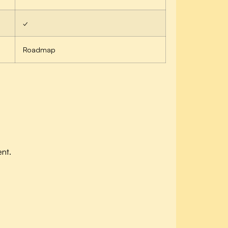
✓
Roadmap
ent.