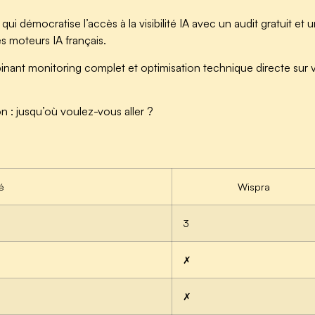
 démocratise l’accès à la visibilité IA avec un audit gratuit et un
les moteurs IA français.
ant monitoring complet et optimisation technique directe sur vot
n : jusqu’où voulez-vous aller ?
é
Wispra
3
✗
✗