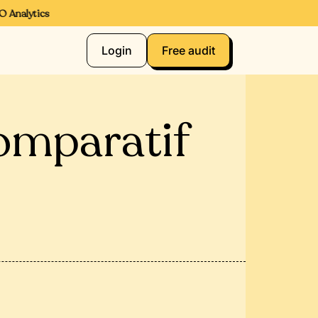
nalytics
Login
Free audit
omparatif