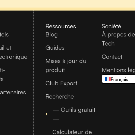
Ressources
Société
tels
Blog
À propos d
Tech
il et
Guides
ectronique
Contact
Mises à jour du
i-
produit
Mentions lé
ts
Français
Club Export
artenaires
Recherche
— Outils gratuit
—
Calculateur de