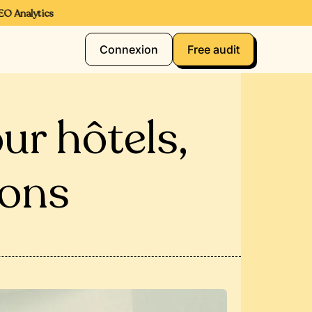
Analytics
Connexion
Free audit
our hôtels,
ions