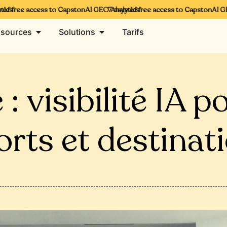
s
 free access to CapstonAI GEO Analytics
7 days of free access to CapstonAI GEO 
sources
Solutions
Tarifs
 : visibilité IA p
orts et destinat