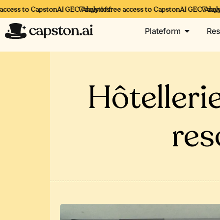
cess to CapstonAI GEO Analytics
7 days of free access to CapstonAI GEO Analytic
7 days of
Plateform
Res
Hôtellerie
res